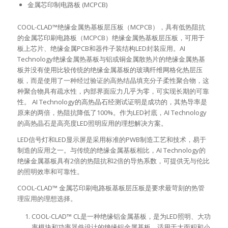
金属芯印制电路板 (MCPCB)
COOL-CLAD™绝缘金属热基板层压板（MCPCB），具有低热阻抗
的金属芯印刷电路板（MCPCB）绝缘金属热基板层压板，可用于
板上芯片、绝缘金属PCB和器件子装结构LED封装应用。AI
Technology绝缘金属热基板与铝或铜金属散热片的绝缘金属热基
板并没有使用比较传统的绝缘金属基板的玻璃纤维网格化热层压
板，而是使用了一种经过验证的高热结晶填充分子柔性聚合物，这
种聚合物具有疏水性，内部界面应力几乎为零，可实现长期的可靠
性。 AI Technology的高热晶石经测试证明是成功的，其热导率是
原来的两倍，热阻抗降低了100%。作为LED衬底，AI Technology
的高热晶石是高亮度LED照明应用的理想解决方案。
LED信号灯和LED显示屏是采用标准的PWB制造工艺和技术，易于
制造的应用之一。与传统的绝缘金属基板相比，AI Technology的
绝缘金属基板具有2倍的热阻抗和2倍的导热系数，可提供无与伦比
的照明效率和可靠性。
COOL-CLAD™ 金属芯印刷电路板基板层压板是要求最苛刻的热管
理应用的理想选择。
COOL-CLAD™ CL是一种绝缘铝金属基板，是为LED照明、大功
率模块和功率器件设计的绝缘铝金属基板，适用于大面积和小